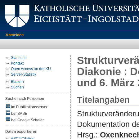
Anmelden
Strukturver
Startseite
Kontakt
Diakonie : 
Open Access an der KU
Server-Statistik
und 6. März 
Blättern
Suchen
Titelangaben
Suche nach Personen
im Publikationsserver
Strukturveränderu
bei BASE
bei Google Scholar
Dokumentation de
Daten exportieren
Hrsg.:
Oxenknech
ASCII Citation