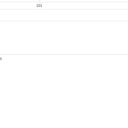
101
tt