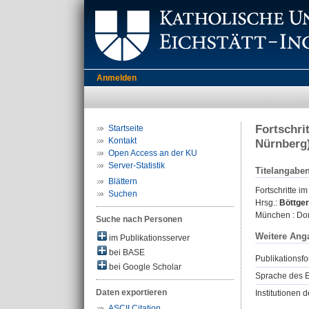
Anmelden
Fortschri
Startseite
Kontakt
Nürnberg
Open Access an der KU
Server-Statistik
Titelangabe
Blättern
Fortschritte 
Suchen
Hrsg.:
Böttger
München : Dom
Suche nach Personen
Weitere Ang
im Publikationsserver
bei BASE
Publikationsfo
bei Google Scholar
Sprache des E
Daten exportieren
Institutionen d
ASCII Citation