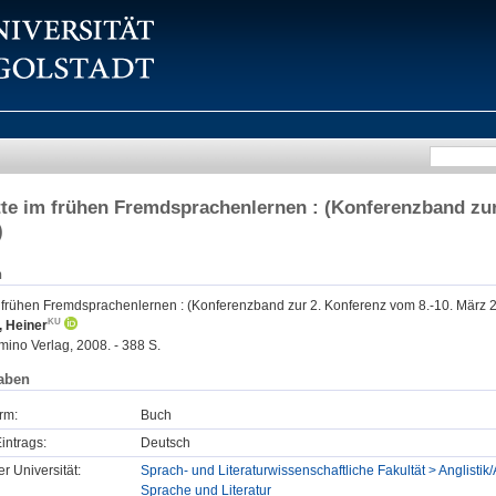
tte im frühen Fremdsprachenlernen : (Konferenzband zur
)
n
im frühen Fremdsprachenlernen : (Konferenzband zur 2. Konferenz vom 8.-10. März 
, Heiner
ino Verlag, 2008. - 388 S.
aben
rm:
Buch
intrags:
Deutsch
er Universität:
Sprach- und Literaturwissenschaftliche Fakultät > Anglistik/
Sprache und Literatur