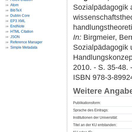
Atom
Sozialpädagogik a
BibTeX
wissenschaftsthe
Dublin Core
EP3 XML
handlungstheoreti
EndNote
HTML Citation
In:
Birgmeier, Bern
JSON
Reference Manager
Sozialpädagogik u
Simple Metadata
Handlungskonzepte
2010. - S. 35-48. 
ISBN 978-3-8992
Weitere Angab
Publikationsform:
Sprache des Eintrags:
Institutionen der Universität:
Titel an der KU entstanden: