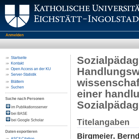
Anmelden
Sozialpädago
Startseite
Kontakt
Handlungswi
Open Access an der KU
Server-Statistik
wissenschaf
Blättern
Suchen
einer handl
Suche nach Personen
Sozialpädag
im Publikationsserver
bei BASE
Titelangaben
bei Google Scholar
Daten exportieren
Birgmeier, Bern
ASCII Citation