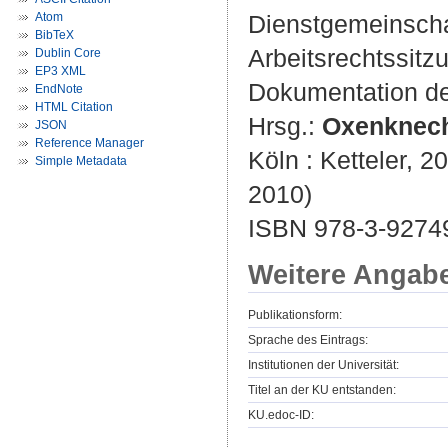
Atom
Dienstgemeinschaf
BibTeX
Arbeitsrechtssitz
Dublin Core
EP3 XML
Dokumentation de
EndNote
HTML Citation
Hrsg.:
Oxenknech
JSON
Reference Manager
Köln : Ketteler, 2
Simple Metadata
2010)
ISBN 978-3-9274
Weitere Angab
Publikationsform:
Sprache des Eintrags:
Institutionen der Universität:
Titel an der KU entstanden:
KU.edoc-ID: