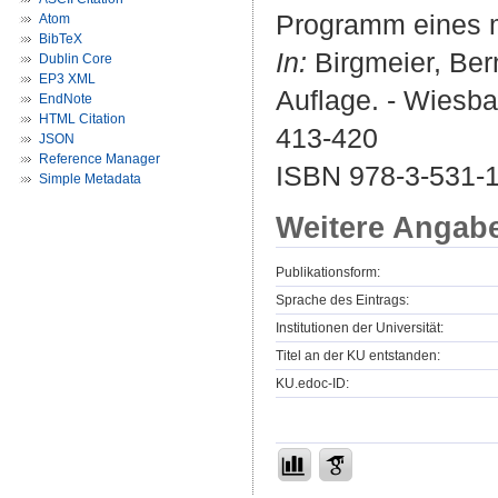
Programm eines m
Atom
BibTeX
In:
Birgmeier, Bern
Dublin Core
EP3 XML
Auflage. - Wiesba
EndNote
HTML Citation
413-420
JSON
Reference Manager
ISBN 978-3-531-
Simple Metadata
Weitere Angab
Publikationsform:
Sprache des Eintrags:
Institutionen der Universität:
Titel an der KU entstanden:
KU.edoc-ID: