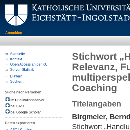
Anmelden
Stichwort „H
Startseite
Kontakt
Relevanz, F
Open Access an der KU
Server-Statistik
multiperspe
Blättern
Suchen
Coaching
Suche nach Personen
im Publikationsserver
Titelangaben
bei BASE
bei Google Scholar
Birgmeier, Bern
Daten exportieren
Stichwort „Handlu
ASCII Citation