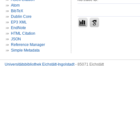
Atom
BibTeX
Dublin Core
EP3 XML
EndNote
HTML Citation
JSON
Reference Manager
Simple Metadata
Universitätsbibliothek Eichstätt-Ingolstadt
- 85071 Eichstätt