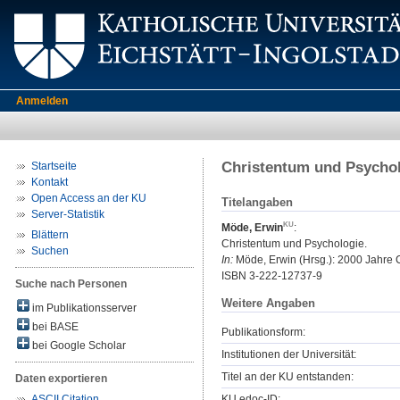
Anmelden
Christentum und Psycho
Startseite
Kontakt
Open Access an der KU
Titelangaben
Server-Statistik
Möde, Erwin
:
Blättern
Christentum und Psychologie.
Suchen
In:
Möde, Erwin (Hrsg.): 2000 Jahre Ch
ISBN 3-222-12737-9
Suche nach Personen
Weitere Angaben
im Publikationsserver
bei BASE
Publikationsform:
bei Google Scholar
Institutionen der Universität:
Titel an der KU entstanden:
Daten exportieren
KU.edoc-ID:
ASCII Citation