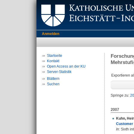
Anmelden
Forschun
Startseite
Kontakt
Mehrstufi
Open Access an der KU
Server-Statistik
Exportieren a
Blättern
Suchen
Springe zu:
2
2007
Kuhn, Hein
Customer w
In:
Sixth in