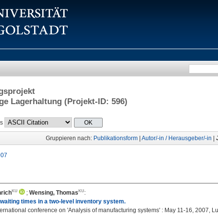
gsprojekt
ge Lagerhaltung (Projekt-ID: 596)
ls
Gruppieren nach:
Publikationsform
|
Autor/-in / Herausgeber/-in
|
007
rich
;
Wensing, Thomas
:
aiting times in a two-level inventory system.
ternational conference on 'Analysis of manufacturing systems' : May 11-16, 2007, 