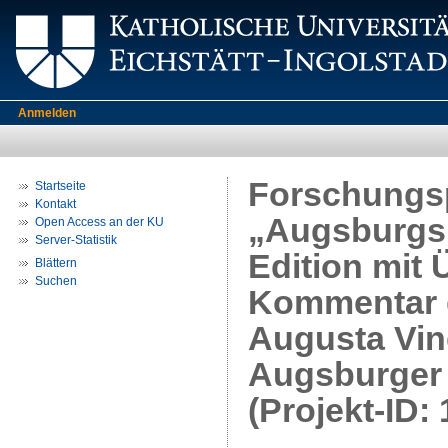
Anmelden
Forschungsp
Startseite
Kontakt
„Augsburgs 
Open Access an der KU
Server-Statistik
Edition mit
Blättern
Suchen
Kommentar d
Augusta Vin
Augsburger
(Projekt-ID: