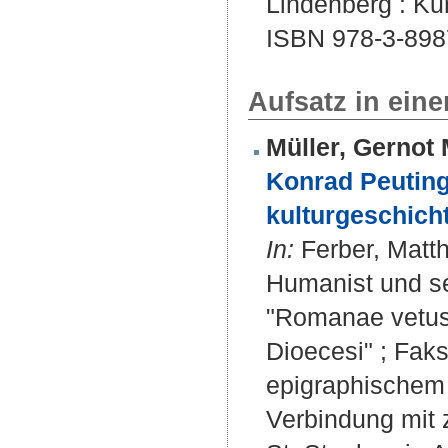
Lindenberg : Kun
ISBN 978-3-898
Aufsatz in ein
Müller, Gernot
Konrad Peuting
kulturgeschich
In:
Ferber, Matth
Humanist und se
"Romanae vetust
Dioecesi" ; Fak
epigraphischem 
Verbindung mit