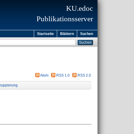
KU.edoc
Publikationsserver
Startseite
Blättern
Suchen
Atom
RSS 1.0
RSS 2.0
ruppierung