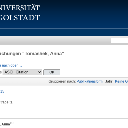
lichungen "
Tomashek, Anna
"
 nach oben ...
ls
Gruppieren nach:
Publikationsform
|
Jahr
|
Keine G
015
nträge:
1
.
, Anna
: