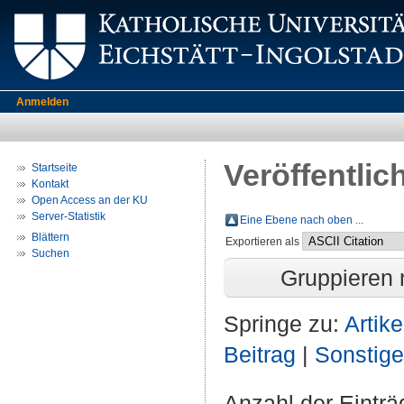
Anmelden
Veröffentlic
Startseite
Kontakt
Open Access an der KU
Server-Statistik
Eine Ebene nach oben ...
Blättern
Exportieren als
Suchen
Gruppieren
Springe zu:
Artike
Beitrag
|
Sonstig
Anzahl der Eintr