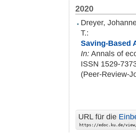
2020
Dreyer, Johann
T.
:
Saving-Based A
In:
Annals of eco
ISSN 1529-737
(Peer-Review-Jo
URL für die
Einb