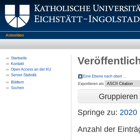
Anmelden
Veröffentlic
Startseite
Kontakt
Open Access an der KU
Server-Statistik
Eine Ebene nach oben ...
Blättern
Exportieren als
Suchen
Gruppieren
Springe zu:
2020
Anzahl der Eintr