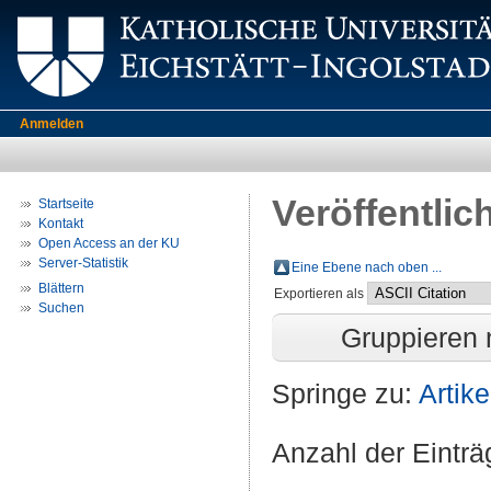
Anmelden
Veröffentlic
Startseite
Kontakt
Open Access an der KU
Server-Statistik
Eine Ebene nach oben ...
Blättern
Exportieren als
Suchen
Gruppieren
Springe zu:
Artike
Anzahl der Eintr