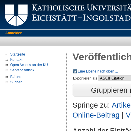
Anmelden
Veröffentlic
Startseite
Kontakt
Open Access an der KU
Server-Statistik
Eine Ebene nach oben ...
Blättern
Exportieren als
Suchen
Gruppieren
Springe zu:
Artike
Online-Beitrag
|
V
Anzahl der Eintr