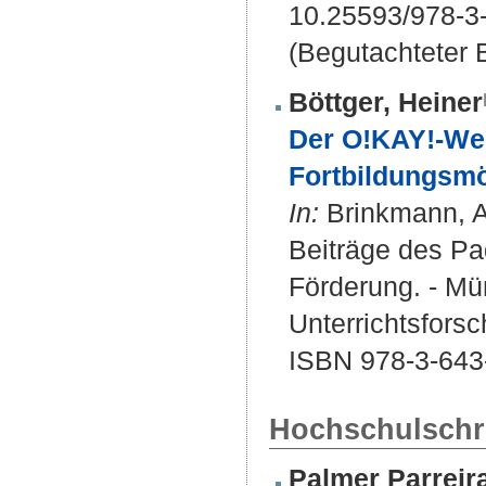
10.25593/978-3
(Begutachteter B
Böttger, Heiner
Der O!KAY!-Web
Fortbildungsmög
In:
Brinkmann, An
Beiträge des P
Förderung. - Mün
Unterrichtsforsc
ISBN 978-3-643
Hochschulschri
Palmer Parreir