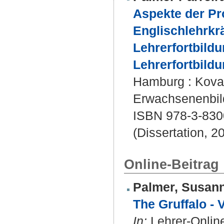
Aspekte der Pr
Englischlehrkrä
Lehrerfortbildu
Lehrerfortbild
Hamburg : Kovač,
Erwachsenenbil
ISBN 978-3-830
(Dissertation, 2
Online-Beitrag
Palmer, Susan
The Gruffalo -
In:
Lehrer-Onlin