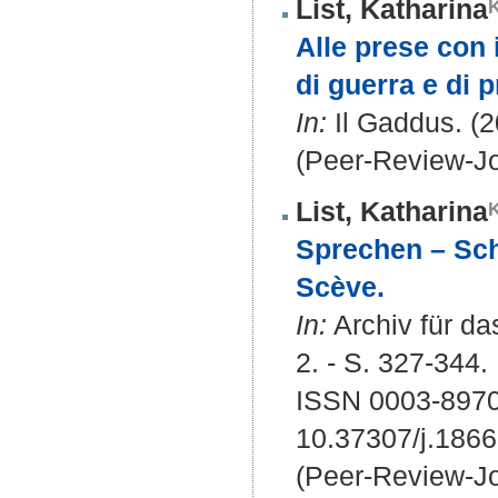
List, Katharina
Alle prese con i
di guerra e di p
In:
Il Gaddus. (2
(Peer-Review-Jo
List, Katharina
Sprechen – Sch
Scève.
In:
Archiv für da
2. - S. 327-344.
ISSN 0003-897
10.37307/j.186
(Peer-Review-Jo