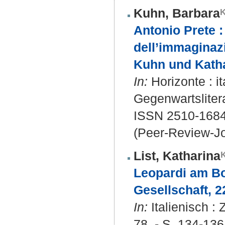
Kuhn, Barbara
Antonio Prete :
dell’immaginaz
Kuhn und Katha
In:
Horizonte : it
Gegenwartslitera
ISSN 2510-168
(Peer-Review-Jo
List, Katharina
Leopardi am Bo
Gesellschaft, 2
In:
Italienisch : 
78. - S. 134-136