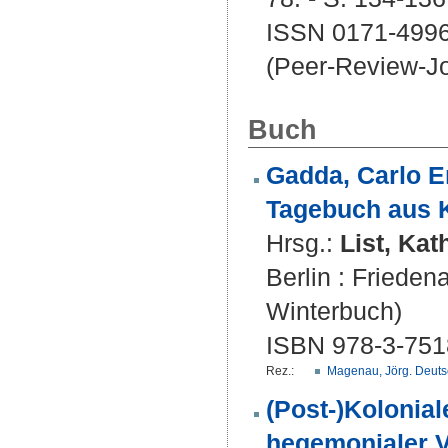
ISSN 0171-499
(Peer-Review-Jo
Buch
Gadda, Carlo E
Tagebuch aus K
Hrsg.:
List, Kat
Berlin : Frieden
Winterbuch)
ISBN 978-3-751
Rez.:
Magenau, Jörg. Deuts
(Post-)Kolonia
hegemonialer V