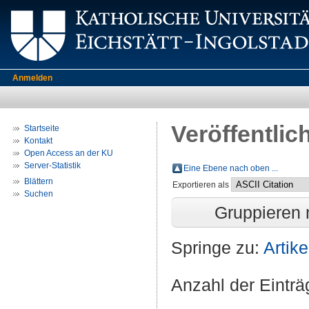
Anmelden
Veröffentlic
Startseite
Kontakt
Open Access an der KU
Server-Statistik
Eine Ebene nach oben ...
Blättern
Exportieren als
Suchen
Gruppieren
Springe zu:
Artike
Anzahl der Eintr