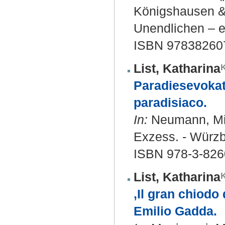
Königshausen & 
Unendlichen – e
ISBN 97838260
List, Katharina
Paradiesevokat
paradisiaco.
In:
Neumann, Mich
Exzess. - Würz
ISBN 978-3-826
List, Katharina
‚Il gran chiodo
Emilio Gadda.