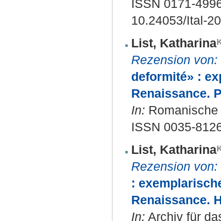
ISSN 0171-499
10.24053/Ital-2
List, Katharina
Rezension von:
deformité» : exp
Renaissance. P
In:
Romanische F
ISSN 0035-8126
List, Katharina
Rezension von:
: exemplarisch
Renaissance. H
In:
Archiv für da