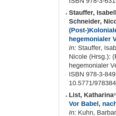
ISBN 978-3-631-
Stauffer, Isabel
Schneider, Nic
(Post-)Kolonia
hegemonialer Ve
In:
Stauffer, Isab
Nicole (Hrsg.):
hegemonialer Ver
ISBN 978-3-849
10.5771/97838
List, Katharina
Vor Babel, nach
In:
Kuhn, Barbara