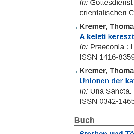
In:
Gottesdienst 
orientalischen C
Kremer, Thoma
A keleti keres
In:
Praeconia : Li
ISSN 1416-835
Kremer, Thoma
Unionen der ka
In:
Una Sancta. 7
ISSN 0342-146
Buch
Sterben und Töt