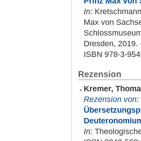
Prinz Max von 
In:
Kretschmann, 
Max von Sachsen
Schlossmuseum P
Dresden, 2019. 
ISBN 978-3-954
Rezension
Kremer, Thoma
Rezension von:
Übersetzungspr
Deuteronomiumü
In:
Theologische 