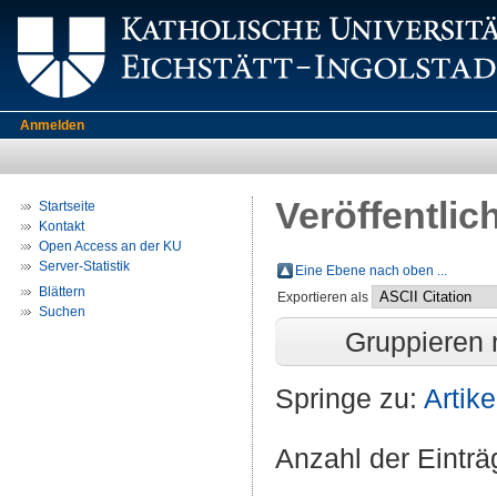
Anmelden
Veröffentlic
Startseite
Kontakt
Open Access an der KU
Server-Statistik
Eine Ebene nach oben ...
Blättern
Exportieren als
Suchen
Gruppieren
Springe zu:
Artike
Anzahl der Eintr