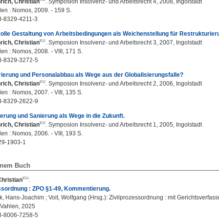
rich, Christian
. Symposion Insolvenz- und Arbeitsrecht 4, 2008, Ingolstadt
n : Nomos, 2009. - 159 S.
3-8329-4211-3
lle Gestaltung von Arbeitsbedingungen als Weichenstellung für Restrukturieru
rich, Christian
. Symposion Insolvenz- und Arbeitsrecht 3, 2007, Ingolstadt
n : Nomos, 2008. - VIII, 171 S.
3-8329-3272-5
ierung und Personalabbau als Wege aus der Globalisierungsfalle?
rich, Christian
. Symposion Insolvenz- und Arbeitsrecht 2, 2006, Ingolstadt
n : Nomos, 2007. - VIII, 135 S.
3-8329-2622-9
ierung und Sanierung als Wege in die Zukunft.
rich, Christian
. Symposion Insolvenz- und Arbeitsrecht 1, 2005, Ingolstadt
n : Nomos, 2006. - VIII, 193 S.
29-1903-1
einem Buch
Christian
:
essordnung : ZPO §1-49, Kommentierung.
, Hans-Joachim ; Voit, Wolfgang (Hrsg.): Zivilprozessordnung : mit Gerichtsverfass
Vahlen, 2025
3-8006-7258-5