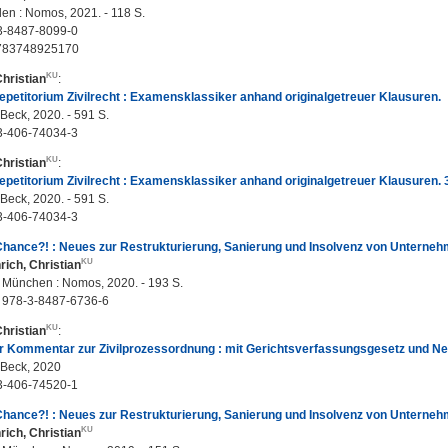
n : Nomos, 2021. - 118 S.
3-8487-8099-0
783748925170
Christian
:
etitorium Zivilrecht : Examensklassiker anhand originalgetreuer Klausuren.
Beck, 2020. - 591 S.
3-406-74034-3
Christian
:
etitorium Zivilrecht : Examensklassiker anhand originalgetreuer Klausuren. 3
Beck, 2020. - 591 S.
3-406-74034-3
Chance?! : Neues zur Restrukturierung, Sanierung und Insolvenz von Unterneh
rich, Christian
 ; München : Nomos, 2020. - 193 S.
 978-3-8487-6736-6
Christian
:
 Kommentar zur Zivilprozessordnung : mit Gerichtsverfassungsgesetz und Neb
 Beck, 2020
3-406-74520-1
Chance?! : Neues zur Restrukturierung, Sanierung und Insolvenz von Unterneh
rich, Christian