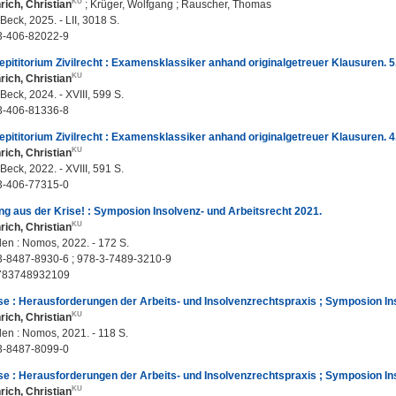
rich, Christian
;
Krüger, Wolfgang
;
Rauscher, Thomas
eck, 2025. - LII, 3018 S.
3-406-82022-9
ititorium Zivilrecht : Examensklassiker anhand originalgetreuer Klausuren. 5.
rich, Christian
eck, 2024. - XVIII, 599 S.
3-406-81336-8
ititorium Zivilrecht : Examensklassiker anhand originalgetreuer Klausuren. 4.
rich, Christian
eck, 2022. - XVIII, 591 S.
3-406-77315-0
g aus der Krise! : Symposion Insolvenz- und Arbeitsrecht 2021.
rich, Christian
n : Nomos, 2022. - 172 S.
3-8487-8930-6 ; 978-3-7489-3210-9
783748932109
e : Herausforderungen der Arbeits- und Insolvenzrechtspraxis ; Symposion In
rich, Christian
n : Nomos, 2021. - 118 S.
3-8487-8099-0
e : Herausforderungen der Arbeits- und Insolvenzrechtspraxis ; Symposion In
rich, Christian