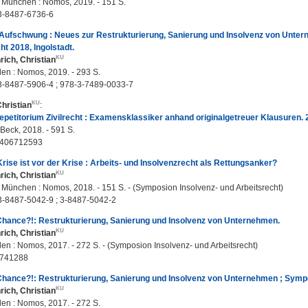
 ; München : Nomos, 2019. - 151 S.
3-8487-6736-6
 Aufschwung : Neues zur Restrukturierung, Sanierung und Insolvenz von Unter
ht 2018, Ingolstadt.
rich, Christian
n : Nomos, 2019. - 293 S.
3-8487-5906-4 ; 978-3-7489-0033-7
Christian
:
etitorium Zivilrecht : Examensklassiker anhand originalgetreuer Klausuren. 2
Beck, 2018. - 591 S.
3406712593
rise ist vor der Krise : Arbeits- und Insolvenzrecht als Rettungsanker?
rich, Christian
 ; München : Nomos, 2018. - 151 S. - (Symposion Insolvenz- und Arbeitsrecht)
3-8487-5042-9 ; 3-8487-5042-2
Chance?!: Restrukturierung, Sanierung und Insolvenz von Unternehmen.
rich, Christian
n : Nomos, 2017. - 272 S. - (Symposion Insolvenz- und Arbeitsrecht)
8741288
Chance?!: Restrukturierung, Sanierung und Insolvenz von Unternehmen ; Sympo
rich, Christian
n : Nomos, 2017. - 272 S.