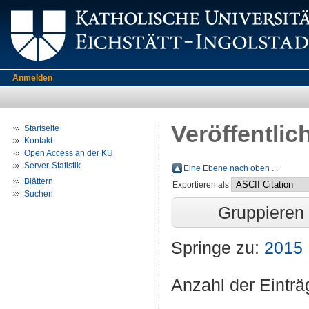
Anmelden
Veröffentlic
Startseite
Kontakt
Open Access an der KU
Server-Statistik
Eine Ebene nach oben ...
Blättern
Exportieren als
Suchen
Gruppieren
Springe zu:
2015
Anzahl der Eintr