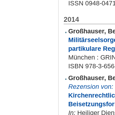
ISSN 0948-047
2014
Großhauser, B
Militärseelsor
partikulare Reg
München : GRIN,
ISBN 978-3-656
Großhauser, B
Rezension von:
Kirchenrechtli
Beisetzungsfor
In:
Heiliger Dien