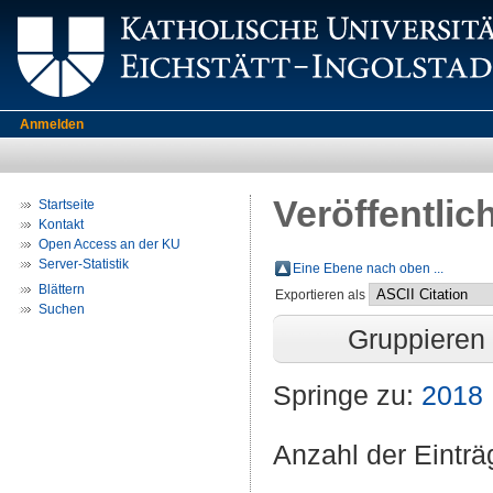
Anmelden
Veröffentlic
Startseite
Kontakt
Open Access an der KU
Server-Statistik
Eine Ebene nach oben ...
Blättern
Exportieren als
Suchen
Gruppieren
Springe zu:
2018
Anzahl der Eintr