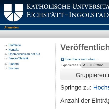
Anmelden
Veröffentlic
Startseite
Kontakt
Open Access an der KU
Server-Statistik
Eine Ebene nach oben ...
Blättern
Exportieren als
Suchen
Gruppieren
Springe zu:
Hochs
Anzahl der Eintr