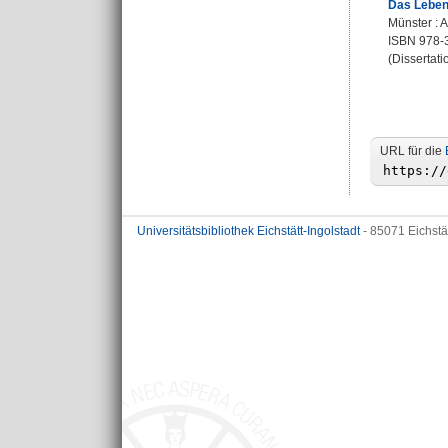
Das Leben 
Münster : A
ISBN 978-
(Dissertati
URL für die
Universitätsbibliothek Eichstätt-Ingolstadt
- 85071 Eichstä