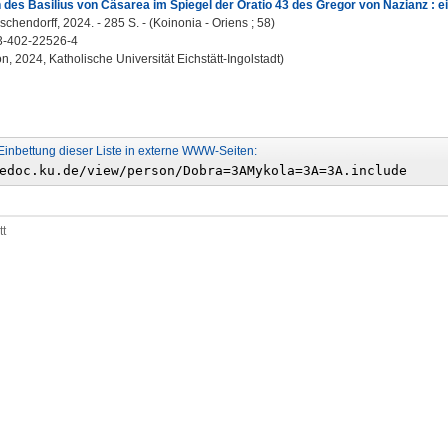
des Basilius von Cäsarea im Spiegel der Oratio 43 des Gregor von Nazianz : e
schendorff, 2024. - 285 S. - (Koinonia - Oriens ; 58)
3-402-22526-4
on, 2024, Katholische Universität Eichstätt-Ingolstadt)
Einbettung dieser Liste in externe WWW-Seiten:
tt