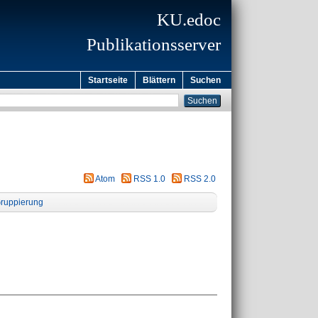
KU.edoc
Publikationsserver
Startseite
Blättern
Suchen
Atom
RSS 1.0
RSS 2.0
ruppierung