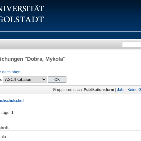
lichungen "
Dobra, Mykola
"
 nach oben ...
ls
Gruppieren nach:
Publikationsform
|
Jahr
|
Keine G
chschulschrift
nträge:
1
.
hrift
kola
: