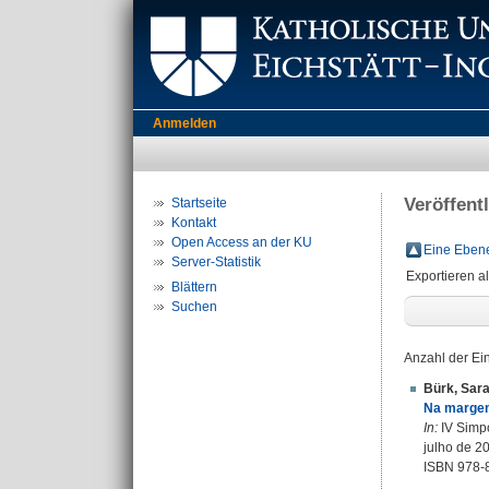
Anmelden
Veröffent
Startseite
Kontakt
Open Access an der KU
Eine Ebene
Server-Statistik
Exportieren a
Blättern
Suchen
Anzahl der Ei
Bürk, Sar
Na margem
In:
IV Simpo
julho de 2
ISBN 978-