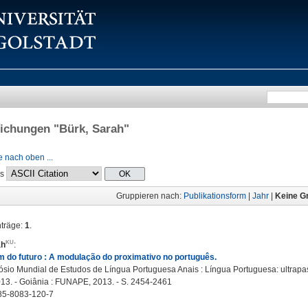
lichungen "
Bürk, Sarah
"
 nach oben ...
ls
Gruppieren nach:
Publikationsform
|
Jahr
|
Keine G
nträge:
1
.
ah
:
 do futuro : A modulação do proximativo no português.
́sio Mundial de Estudos de Língua Portuguesa Anais : Língua Portuguesa: ultrapas
013. - Goiânia : FUNAPE, 2013. - S. 2454-2461
85-8083-120-7