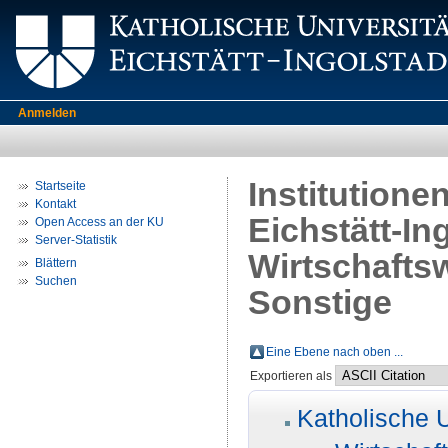
Anmelden
Institutione
Startseite
Kontakt
Eichstätt-In
Open Access an der KU
Server-Statistik
Wirtschaftsw
Blättern
Suchen
Sonstige
Eine Ebene nach oben ...
Exportieren als
Katholische U