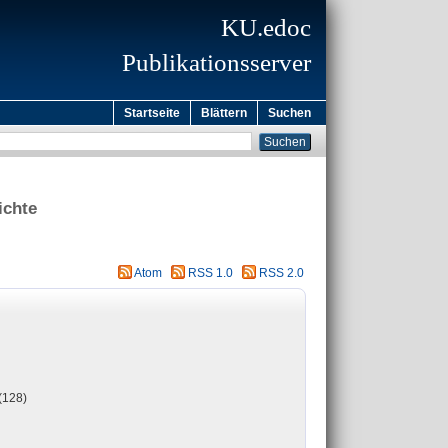
KU.edoc
Publikationsserver
Startseite
Blättern
Suchen
ichte
Atom
RSS 1.0
RSS 2.0
(128)