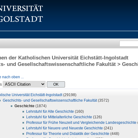
onen der Katholischen Universität Eichstätt-Ingolstadt
s- und Gesellschaftswissenschaftliche Fakultät > Gesch
 nach oben ...
ls
lische Universität Eichstätt-Ingolstadt
(29198)
Geschichts- und Gesellschaftswissenschaftliche Fakultät
(3572)
Geschichte
(1874)
Lehrstuhl für Alte Geschichte
(160)
Lehrstuhl für Mittelalterliche Geschichte
(126)
Professur für Frühe Neuzeit und Vergleichende Landesgeschichte
Lehrstuhl für Neuere und Neueste Geschichte
(241)
Professur für Theorie und Didaktik der Geschichte
(448)