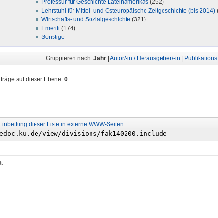
Professur für Geschichte Lateinamerikas
(252)
Lehrstuhl für Mittel- und Osteuropäische Zeitgeschichte (bis 2014)
Wirtschafts- und Sozialgeschichte
(321)
Emeriti
(174)
Sonstige
Gruppieren nach:
Jahr
|
Autor/-in / Herausgeber/-in
|
Publikations
nträge auf dieser Ebene:
0
.
Einbettung dieser Liste in externe WWW-Seiten:
tt